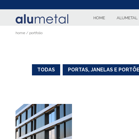
(current)
HOME
ALUMETAL
home
portfolio
TODAS
PORTAS, JANELAS E PORTÕ
 de
hos